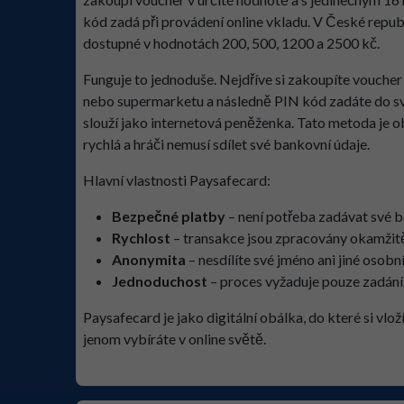
kód zadá při provádení online vkladu. V České repu
dostupné v hodnotách 200, 500, 1200 a 2500 kč.
Funguje to jednoduše. Nejdříve si zakoupíte voucher n
nebo supermarketu a následně PIN kód zadáte do sv
slouží jako internetová peněženka. Tato metoda je o
rychlá a hráči nemusí sdílet své bankovní údaje.
Hlavní vlastnosti Paysafecard:
Bezpečné platby
– není potřeba zadávat své b
Rychlost
– transakce jsou zpracovány okamžit
Anonymita
– nesdílíte své jméno ani jiné osobní
Jednoduchost
– proces vyžaduje pouze zadání
Paysafecard je jako digitální obálka, do které si vloží
jenom vybíráte v online světě.