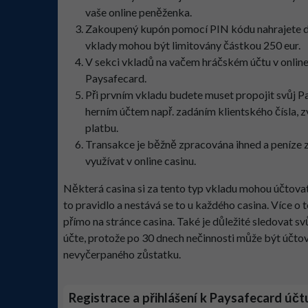
vaše online peněženka.
Zakoupený kupón pomocí PIN kódu nahrajete do
vklady mohou být limitovány částkou 250 eur.
V sekci vkladů na vačem hráčském účtu v onlin
Paysafecard.
Při prvním vkladu budete muset propojit svůj P
herním účtem např. zadáním klientského čísla, z
platbu.
Transakce je běžně zpracována ihned a peníze 
využívat v online casinu.
Některá casina si za tento typ vkladu mohou účtova
to pravidlo a nestává se to u každého casina. Více o
přímo na stránce casina. Také je důležité sledovat s
účte, protože po 30 dnech nečinnosti může být účto
nevyčerpaného zůstatku.
Registrace a přihlášení k Paysafecard účt