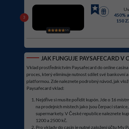
Uv
450% a
3
150 Z
5/5
JAK FUNGUJE PAYSAFECARD V 
Vklad prostřednictvím Paysafecard do online casina
proces, který eliminuje nutnost sdílet své bankovní a
platformou. Zde naleznete podrobný návod, jak vloži
Paysafecard vklad:
Nejdříve si musíte pořídit kupón. Jde o 16 míst
na prodejních místech jako jsou čerpací stanice
supermarkety. V České republice naleznete kup
1200 a 2500 kč.
Pro vklady do casin je nutné založení účtu My P