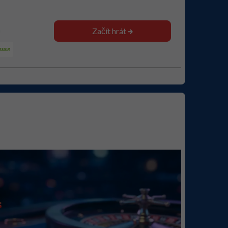
Začít hrát
n