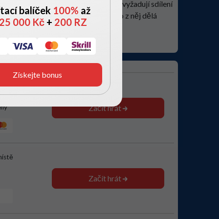
řevody jsou většinou zdlouhavé nebo vyžadují sdílení
tací balíček
100%
až
card nabízí rychlost a diskrétnost, co z něj dělá
25 000 Kč
+
200 RZ
vklady v online světě.
Získejte bonus
her
metody
Začít hrát
eny
místě
Začít hrát