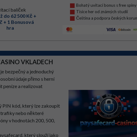
Bohatý uvítací bonus s free spiny
ítací balíček
Tisíce her od známých studií
ž do 62 500 Kč +
Čeština a podpora českých koru
Z + 1 Bonusová
hra
CASINO VKLADECH
 je bezpečný a jednoduchý
 osobní údaje přímo s herní
t peníze a realizovat
ný PIN kód, který lze zakoupit
, trafiky nebo některé
óny v hodnotách 200, 500,
aysafecard, který slouží jako