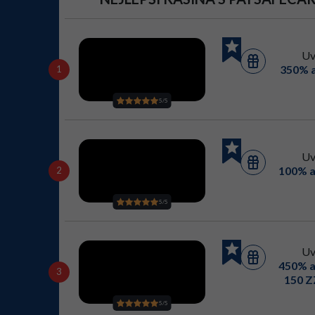
Uv
350% a
1
5/5
Uv
100% a
2
5/5
Uv
450% a
3
150 Z
5/5